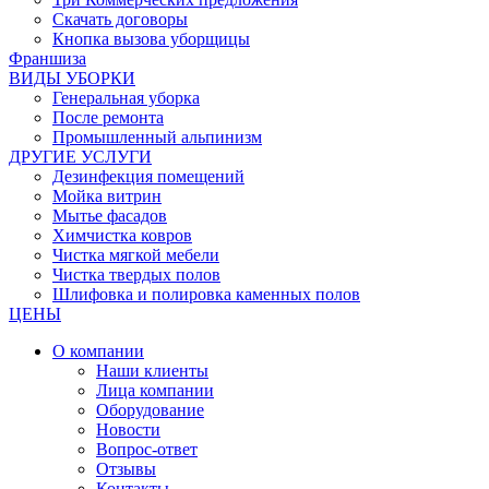
Скачать договоры
Кнопка вызова уборщицы
Франшиза
ВИДЫ УБОРКИ
Генеральная уборка
После ремонта
Промышленный альпинизм
ДРУГИЕ УСЛУГИ
Дезинфекция помещений
Мойка витрин
Мытье фасадов
Химчистка ковров
Чистка мягкой мебели
Чистка твердых полов
Шлифовка и полировка каменных полов
ЦЕНЫ
О компании
Наши клиенты
Лица компании
Оборудование
Новости
Вопрос-ответ
Отзывы
Контакты